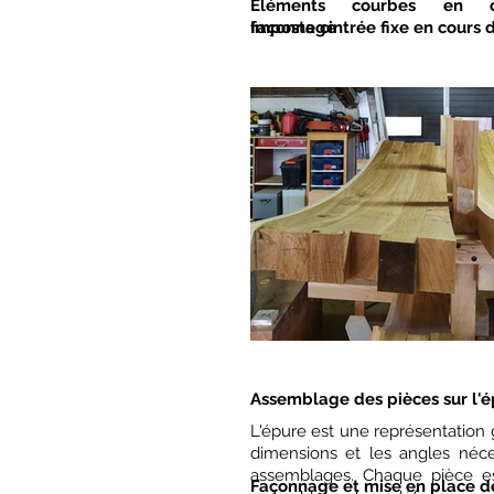
Eléments courbes en 
Imposte cintrée fixe en cours 
façonnage
Assemblage des pièces sur l'
L'épure est une représentation 
dimensions et les angles néce
assemblages. Chaque pièce est
Façonnage et mise en place de