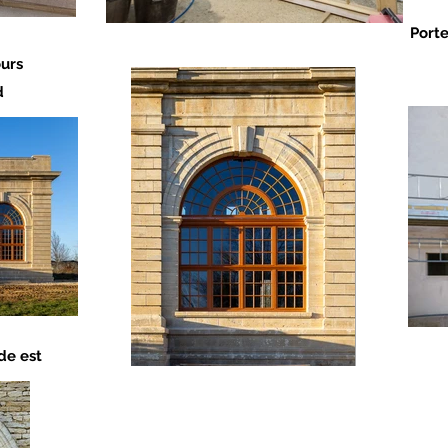
Porte
ours
d
de est